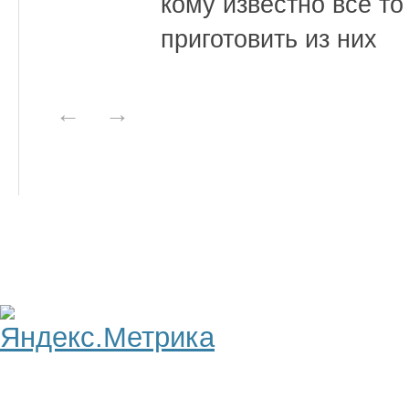
кому известно все т
приготовить из них
←
→