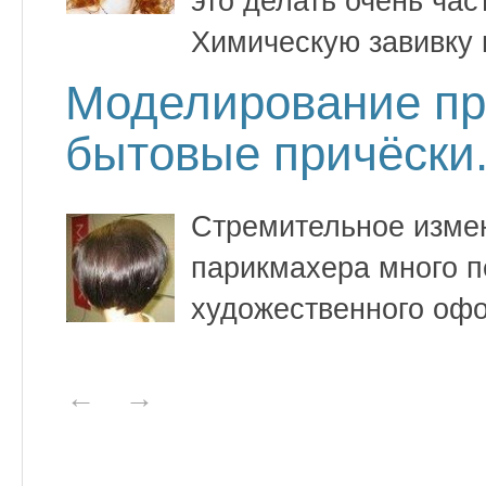
это делать очень ча
Химическую завивку 
Моделирование пр
бытовые причёски
Стремительное измен
парикмахера много п
художественного оф
←
→