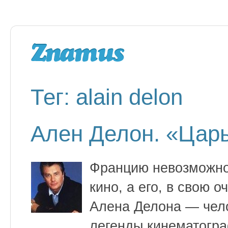
Тег: alain delon
Ален Делон. «Царь
Францию невозможно 
кино, а его, в свою 
Алена Делона — чело
легенды кинематогра