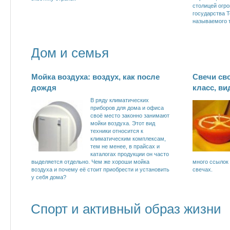
столицей огро
государства Т
называемого 
Дом и семья
Мойка воздуха: воздух, как после
Свечи св
дождя
класс, ви
В ряду климатических
приборов для дома и офиса
своё место законно занимают
мойки воздуха. Этот вид
техники относится к
климатическим комплексам,
тем не менее, в прайсах и
каталогах продукции он часто
выделяется отдельно. Чем же хороши мойка
много ссылок 
воздуха и почему её стоит приобрести и установить
свечах.
у себя дома?
Спорт и активный образ жизни