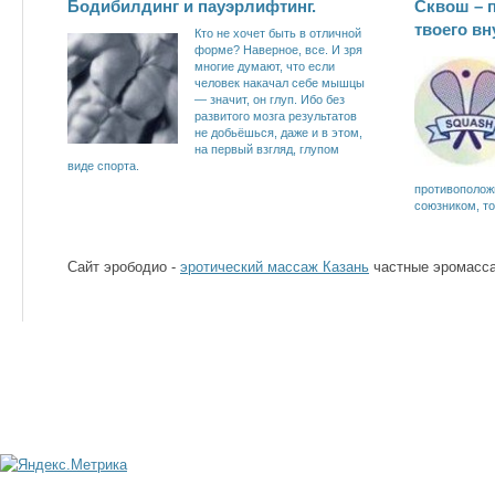
Бодибилдинг и пауэрлифтинг.
Сквош – 
твоего вн
Кто не хочет быть в отличной
форме? Наверное, все. И зря
многие думают, что если
человек накачал себе мышцы
— значит, он глуп. Ибо без
развитого мозга результатов
не добьёшься, даже и в этом,
на первый взгляд, глупом
виде спорта.
противоположн
союзником, то
Сайт эрободио -
эротический массаж Казань
частные эромасса