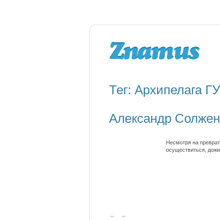
Тег: Архипелага Г
Александр Солжен
Несмотря на преврат
осуществиться, дожит
←
→