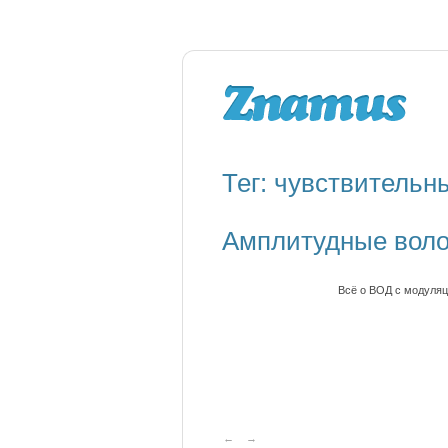
Тег: чувствительн
Амплитудные воло
Всё о ВОД с модуляц
←
→