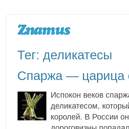
Тег: деликатесы
Спаржа — царица
Испокон веков спарж
деликатесом, которы
королей. В России она
дороговизны попадал