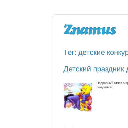
Тег: детские конку
Детский праздник 
Подробный отчет о пр
получится!!!
←
→