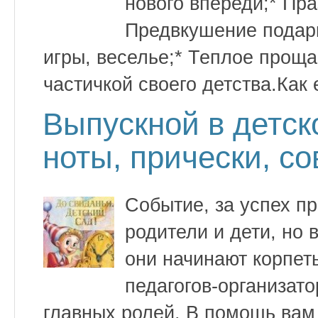
нового впереди;* Пр
Предвкушение подарк
игры, веселье;* Теплое прощ
частичкой своего детства.Как
Выпускной в детск
ноты, прически, с
Событие, за успех пр
родители и дети, но 
они начинают корпет
педагогов-организат
главных ролей. В помощь вам