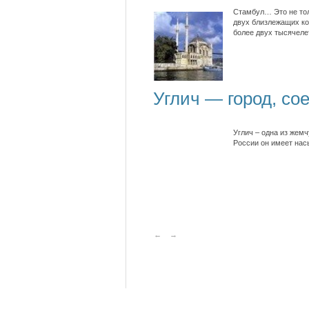
Стамбул… Это не тол
двух близлежащих ко
более двух тысячел
Углич — город, со
Углич – одна из жем
России он имеет на
←
→