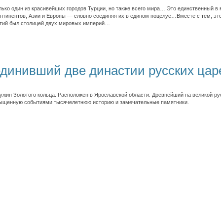
ько один из красивейших городов Турции, но также всего мира… Это единственный в 
нтинентов, Азии и Европы — словно соединяя их в едином поцелуе…Вместе с тем, это
етий был столицей двух мировых империй…
единивший две династии русских цар
чужин Золотого кольца. Расположен в Ярославской области. Древнейший на великой ру
сыщенную событиями тысячелетнюю историю и замечательные памятники.