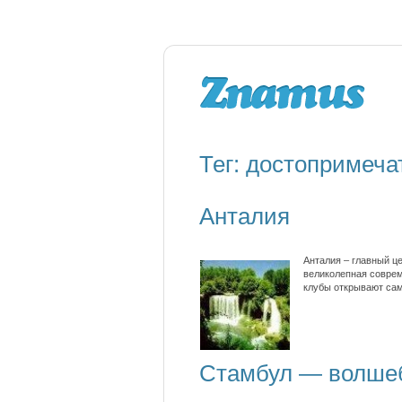
Тег: достопримеча
Анталия
Анталия – главный ц
великолепная соврем
клубы открывают сам
Стамбул — волше