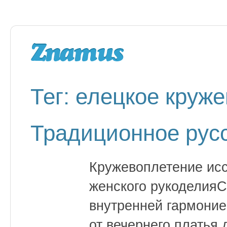
Тег: елецкое круже
Традиционное рус
Кружевоплетение ис
женского рукоделияС
внутренней гармоние
от вечернего платья