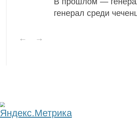
В прошлом — генера
генерал среди чечен
←
→