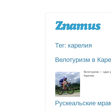
Тег: карелия
Велотуризм в Кар
Велотуризм — один и
Карелии
Рускеальские мра