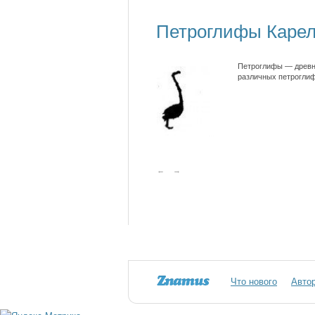
Петроглифы Каре
Петроглифы — древни
различных петроглиф
←
→
Что нового
Авто