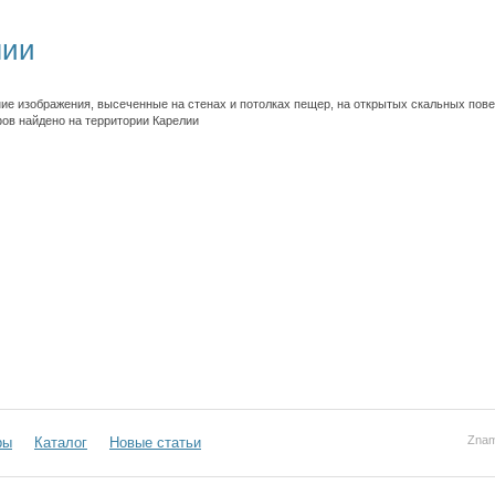
лии
е изображения, высеченные на стенах и потолках пещер, на открытых скальных пове
ов найдено на территории Карелии
Znam
ры
Каталог
Новые статьи