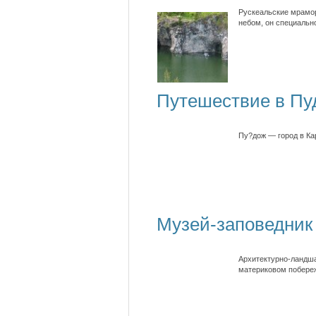
Рускеальские мрамор
небом, он специальн
Путешествие в Пу
Пу?дож — город в Ка
Музей-заповедник
Архитектурно-ландша
материковом побереж