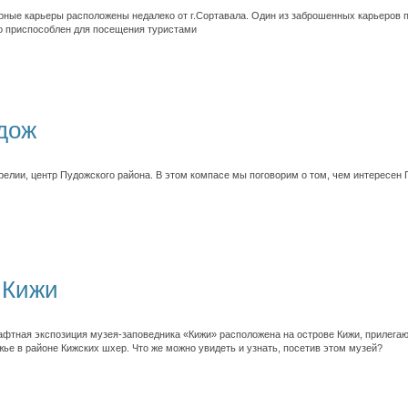
ные карьеры расположены недалеко от г.Сортавала. Один из заброшенных карьеров 
о приспособлен для посещения туристами
дож
релии, центр Пудожского района. В этом компасе мы поговорим о том, чем интересен
 Кижи
фтная экспозиция музея-заповедника «Кижи» расположена на острове Кижи, прилегаю
ье в районе Кижских шхер. Что же можно увидеть и узнать, посетив этом музей?