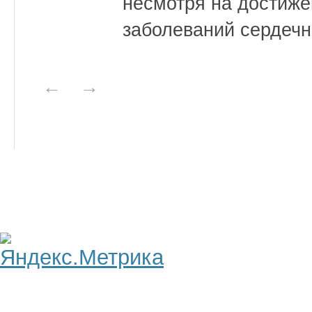
несмотря на достиже
заболеваний сердечн
←
→