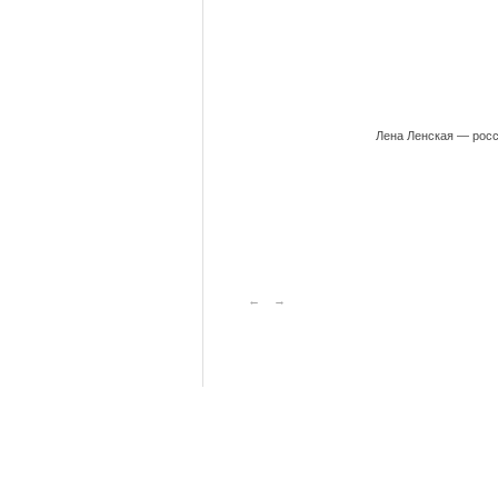
Лена Ленская — росс
←
→