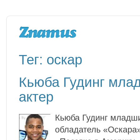
Тег: оскар
Кьюба Гудинг мла
актер
Кьюба Гудинг младши
обладатель «Оскара