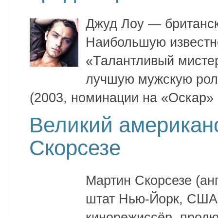
Джуд Лоу — британск
Наибольшую известн
«Талантливый мистер
лучшую мужскую роль
(2003, номинации на «Оскар» 
Великий американ
Скорсезе
Мартин Скорсезе (анг
штат Нью-Йорк, США
кинорежиссёр, продю