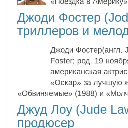
«Поездка в Америку»
Джоди Фостер (Jodi
триллеров и мело
Джоди Фостер(англ. Jo
Foster; род. 19 ноя
американская актрис
«Оскар» за лучшую 
«Обвиняемые» (1988) и «Молча
Джуд Лоу (Jude La
продюсер