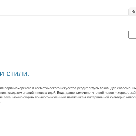
Во
и стили.
ия парикмахерского и косметического искусства уходит вглубь веков. Для современн
ия, кладезем знаний и новых идей. Ведь давно замечено, что всё новое – хорошо заб
е века, можно судить по многочисленным памятникам материальной культуры: живоп
.