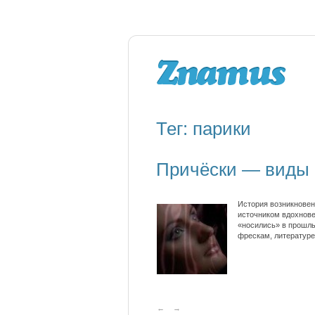
Тег: парики
Причёски — виды 
История возникновен
источником вдохновен
«носились» в прошлы
фрескам, литературе
←
→