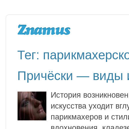
Тег: парикмахерск
Причёски — виды и
История возникновен
искусства уходит вг
парикмахеров и стил
вдохновения, кладез