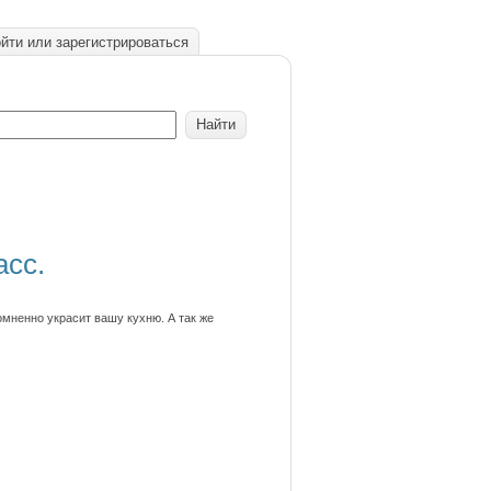
йти или зарегистрироваться
асс.
омненно украсит вашу кухню. А так же