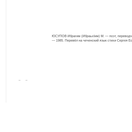
ЮСУПОВ Ибрагим (ИбраьхIим) М. — поэт, переводч
— 1985. Перевёл на чеченский язык стихи Сергея Е
←
→