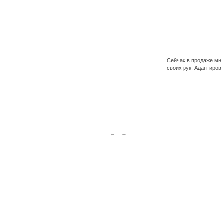
Сейчас в продаже мно
своих рук. Адаптиров
←
→