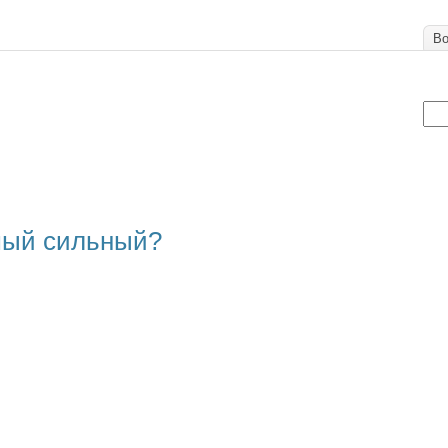
Во
амый сильный?