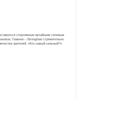
и оставаться спортивным ярчайшим силовым
анализа. Главное – Strongman стремительно
личества зрителей. «Кто самый сильный?»