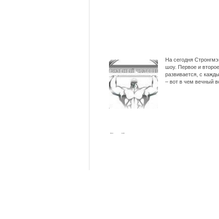
На сегодня Стронгмэ
шоу. Первое и второе
развивается, с кажд
– вот в чем вечный в
←
→