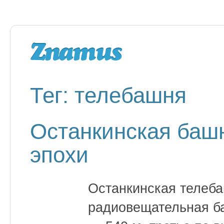
Тег: телебашня
Останкинская башн
эпохи
Останкинская телеб
радиовещательная б