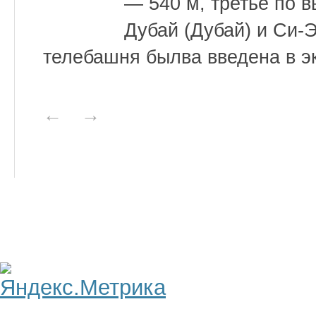
— 540 м, третье по 
Дубай (Дубай) и Си-Э
телебашня былва введена в эк
←
→