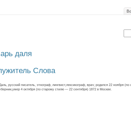
Во
варь даля
лужитель Слова
ль, русский писатель, этнограф, лингвист,лексикограф, врач; родился 22 ноября (по 
убернии,умер 4 октября (по старому стилю — 22 сентября) 1872 в Москве.