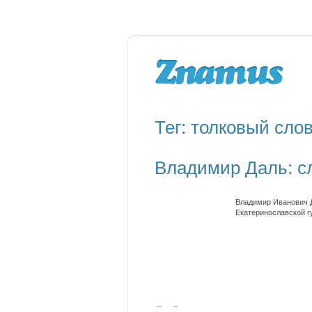
Тег: толковый сло
Владимир Даль: с
Владимир Иванович Да
Екатеринославской г
←
→