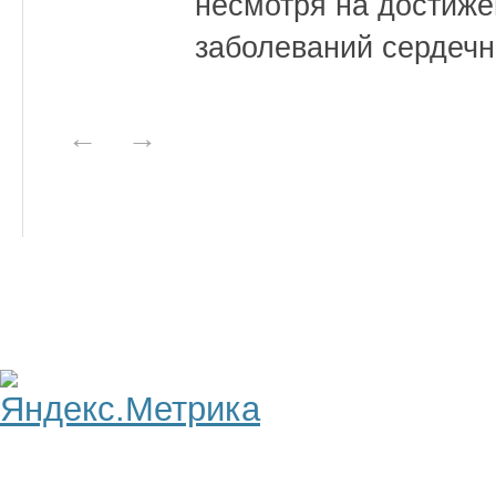
несмотря на достиже
заболеваний сердечн
←
→