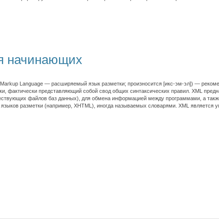
ля начинающих
le Markup Language — расширяемый язык разметки; произносится [икс-эм-эл]) — рек
ки, фактически представляющий собой свод общих синтаксических правил. XML предн
ствующих файлов баз данных), для обмена информацией между программами, а также 
языков разметки (например, XHTML), иногда называемых словарями. XML является у