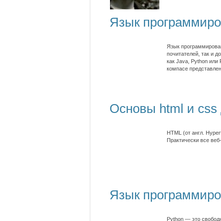
Язык программиро
Язык программирован
почитателей, так и 
как Java, Python или
компасе представлен
Основы html и cs
HTML (от англ. Hype
Практически все веб
Язык программиро
Python — это свобо