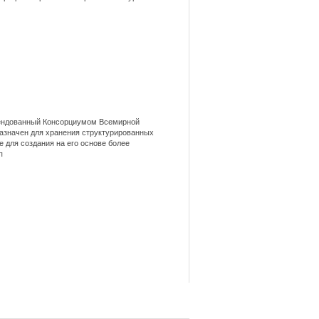
омендованный Консорциумом Всемирной
азначен для хранения структурированных
для создания на его основе более
п