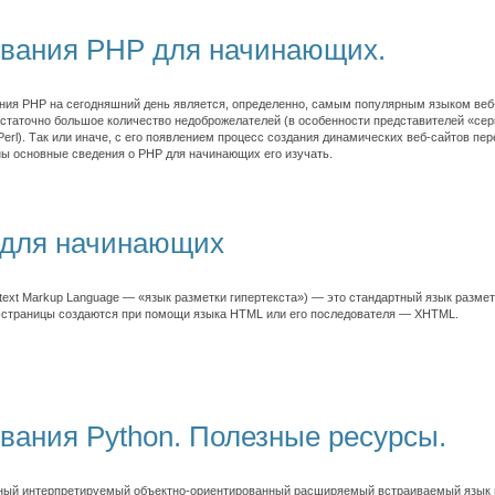
вания PHP для начинающих.
ия PHP на сегодняшний день является, определенно, самым популярным языком веб
достаточно большое количество недоброжелателей (в особенности представителей «се
 Perl). Так или иначе, с его появлением процесс создания динамических веб-сайтов п
ы основные сведения о PHP для начинающих его изучать.
s для начинающих
rtext Markup Language — «язык разметки гипертекста») — это стандартный язык разме
-страницы создаются при помощи языка HTML или его последователя — XHTML.
вания Python. Полезные ресурсы.
дный интерпретируемый объектно-ориентированный расширяемый встраиваемый язык 