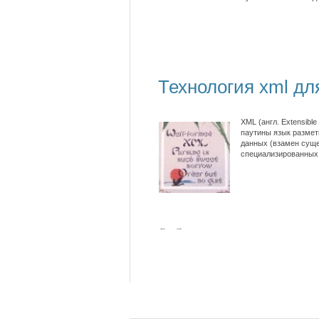
Технология xml д
XML (англ. Extensib
паутины язык размет
данных (взамен суще
специализированных 
←
→