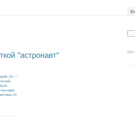
Во
Мет
ткой "астронавт"
Apollo 12) —
ческий
 была
я высадка
артовал 14