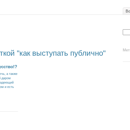
Во
Мет
ткой "как выступать публично"
усство!?
ечь, а также
й даром
владеющий
ом и есть