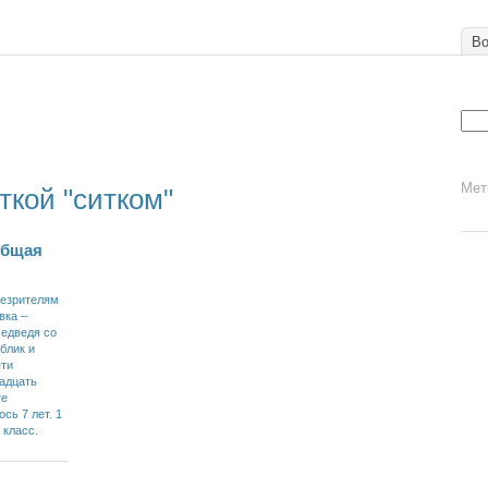
Во
Мет
ткой "ситком"
общая
лезрителям
вка –
едведя со
блик и
яти
адцать
те
сь 7 лет. 1
 класс.