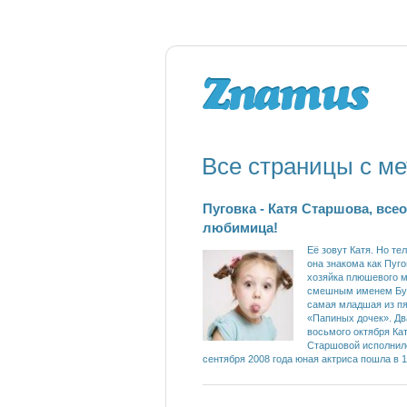
Все страницы с ме
Пуговка - Катя Старшова, все
любимица!
Её зовут Катя. Но те
она знакома как Пуго
хозяйка плюшевого м
смешным именем Бу
самая младшая из п
«Папиных дочек». Дв
восьмого октября Ка
Старшовой исполнило
сентября 2008 года юная актриса пошла в 1