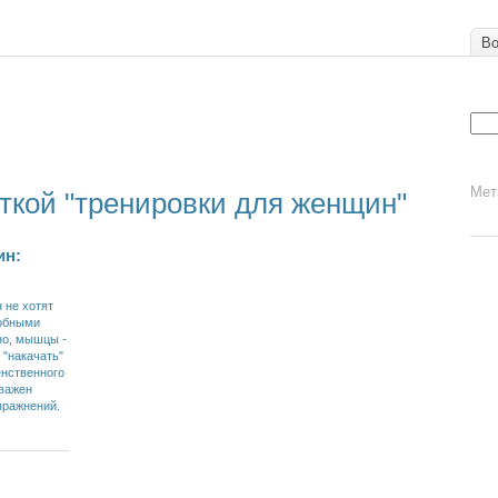
Во
Мет
ткой "тренировки для женщин"
ин:
 не хотят
обными
но, мышцы -
 "накачать"
енственного
 важен
пражнений.