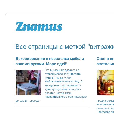
Все страницы с меткой "витраж
Декорирование и переделка мебели
Свет в и
своими руками. Море идей!
светильн
Что вы обычно делаете со
старой мебелью? Отвозите
«утиль» на дачу или
выбрасываете на помойку. А
между тем стоит приложить
чуть-чуть усилий, и «хлам»
обретет новую жизнь,
превратившись в оригинальную
деталь интерьера.
предлагаемы
все-таки яв
никогда не в
Благодаря а