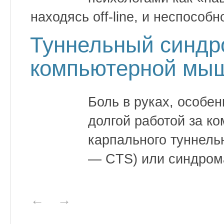
находясь off-line, и неспособн
Туннельный синд
компьютерной мы
Боль в руках, особен
долгой работой за к
карпального туннель
— CTS) или синдрома
←
→