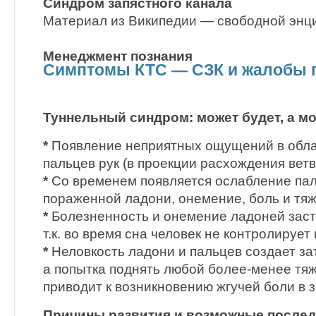
Синдром запястного канала
Материал из Википедии — свободной энц
Менеджмент познания
Симптомы КТС — СЗК и жалобы п
Туннельный синдром: может будет, а мож
*
Появление неприятных ощущений в облас
пальцев рук (в проекции расхождения ветв
*
Со временем появляется ослабление пал
пораженной ладони, онемение, боль и тяже
*
Болезненность и онемение ладоней заст
т.к. во время сна человек не контролирует
*
Неловкость ладони и пальцев создает за
а попытка поднять любой более-менее тя
приводит к возникновению жгучей боли в 
Причины развития и возможные послед