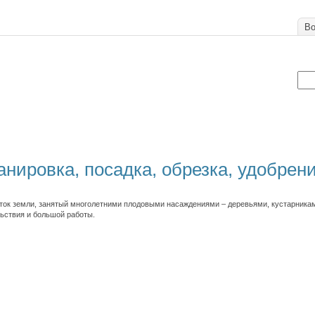
Во
нировка, посадка, обрезка, удобрен
ток земли, занятый многолетними плодовыми насаждениями – деревьями, кустарникам
льствия и большой работы.