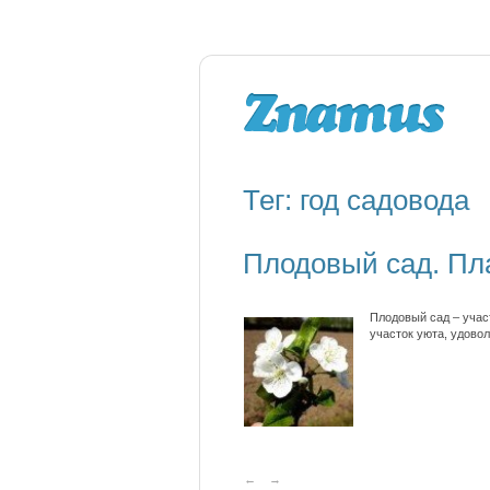
Тег: год садовода
Плодовый сад. Пла
Плодовый сад – учас
участок уюта, удово
←
→