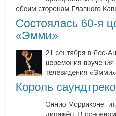
обеим сторонам Главного Кавк
Состоялась 60-я 
«Эмми»
21 сентября в Лос-А
церемония вручения
телевидения «Эмми»
Король саундтрек
Эннио Морриконе, ит
дирижёр. В основном