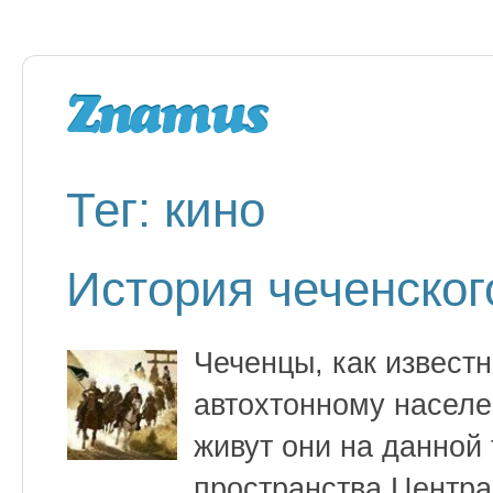
Тег: кино
История чеченског
Чеченцы, как извест
автохтонному населе
живут они на данной
пространства Центра