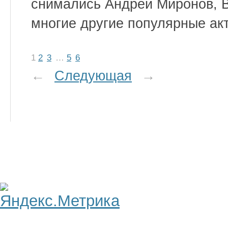
снимались Андрей Миронов, 
многие другие популярные ак
1
2
3
…
5
6
←
Следующая
→