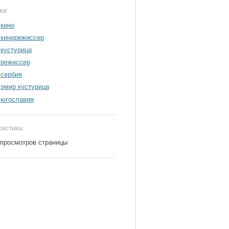
ки:
кино
кинорежиссер
кустурица
режиссер
сербия
эмир кустурица
югославия
тистика:
 просмотров страницы