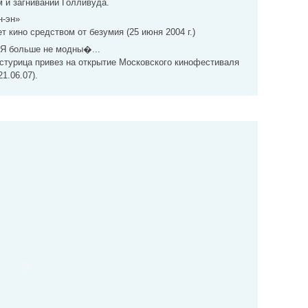
 и загнивании Голливуда.
н-эн»
 кино средством от безумия (25 июня 2004 г.)
"Я больше не модны�...
стурица привез на открытие Московского кинофестиваля
1.06.07).