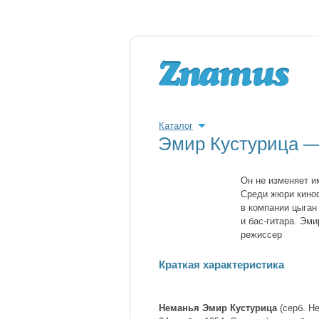
Каталог
Эмир Кустурица — 
Он не изменяет и
Среди жюри киноф
в компании цыган
и бас-гитара. Эм
режиссер
Краткая характеристика
Неманья Эмир Кустурица
(серб. Н