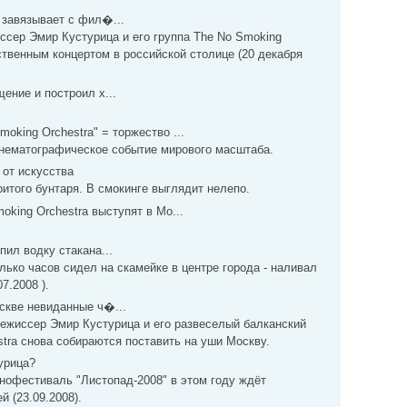
 завязывает с фил�...
ссер Эмир Кустурица и его группа The No Smoking
ственным концертом в российской столице (20 декабря
ение и построил х...
oking Orchestra" = торжество ...
нематографическое событие мирового масштаба.
 от искусства
итого бунтаря. В смокинге выглядит нелепо.
oking Orchestra выступят в Мо...
пил водку стакана...
ько часов сидел на скамейке в центре города - наливал
7.2008 ).
скве невиданные ч�...
режиссер Эмир Кустурица и его развеселый балканский
tra снова собираются поставить на уши Москву.
урица?
офестиваль "Листопад-2008" в этом году ждёт
 (23.09.2008).