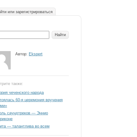
йти или зарегистрироваться
Автор:
Ekspert
трите также:
ория чеченского народа
тоялась 60-я церемония вручения
ми»
оль саундтреков — Эннио
риконе
ита — талантлива во всем