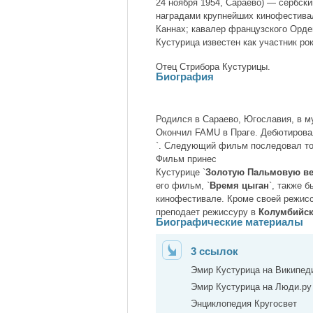
24 ноября 1954, Сараево) — сербск
наградами крупнейших кинофестива
Каннах; кавалер французского Орден
Кустурица известен как участник ро
Отец Стрибора Кустурицы.
Биография
Родился в Сараево, Югославия, в м
Окончил FAMU в Праге. Дебютирова
`. Следующий фильм последовал тол
Фильм принес
Кустурице `
Золотую Пальмовую ве
его фильм, `
Время цыган
`, также 
кинофестивале. Кроме своей режисс
преподает режиссуру в
Колумбийск
Биографические материалы
3 ссылок
Эмир Кустурица на Википед
Эмир Кустурица на Люди.ру
Энциклопедия Кругосвет