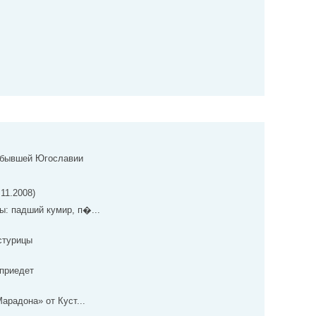
 бывшей Югославии
11.2008)
ы: падший кумир, п�...
стурицы
 приедет
арадона» от Куст...