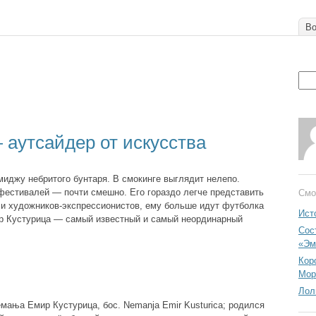
Во
аутсайдер от искусства
миджу небритого бунтаря. В смокинге выглядит нелепо.
естивалей — почти смешно. Его гораздо легче представить
Смо
 и художников-экспрессионистов, ему больше идут футболка
Ист
ир Кустурица — самый известный и самый неординарный
Сос
«Эм
Кор
Мор
Лол
емања Емир Кустурица, бос. Nemanja Emir Kusturica; родился