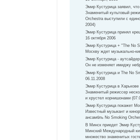
Эмир Кустурица заявил, что
Знаменитый культовый режи
Orchestra выступили с един
2004)
Эмир Кустурица принял крещ
16 октября 2006
Эмир Кустурица + "The No Sm
Москву ждет музыкально-ки
Эмир Кустурица - аутсайдер
Он не изменяет имиджу небр
Эмир Кустурица и The No Sm
06.11.2008
Эмир Кустурица в Харькове 
Знаменитый режиссер нескол
и хрустел корнишонами (07.0
Эмир Кустурица покажет Мо
Известный музыкант и кино
ансамбль No Smoking Orches
В Минск приедет Эмир Куст
Минский Международный кин
множество знаменитых гостей