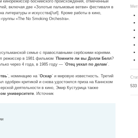
ий кинорежиссёр боснийского происхождения, отмеченный
Мет
лей, включая две «Золотые пальмовые ветви» фестиваля в
а литературы и искусства[/url]. Кроме работы в кино,
к-группы «The No Smoking Orchestra».
усульманской семье с православными сербскими корнями.
л режиссер в 1981 фильмом `
Помните ли вы Долли Белл
?
ько через 4 года, в 1985 году — `
Отец уехал по делам
`.
твь
`, номинацию на `
Оскар
` и мировую известность. Третий
Ста
был одобрен критикой и снова удостоился приза на Каннском
533
ерской деятельности в кино, Эмир Кустурица также
ом университете
. Источник
ии