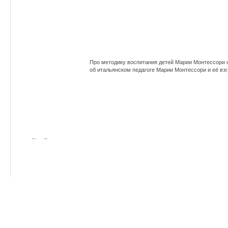
Про методику воспитания детей Марии Монтессори с
об итальянском педагоге Марии Монтессори и её взг
←
→