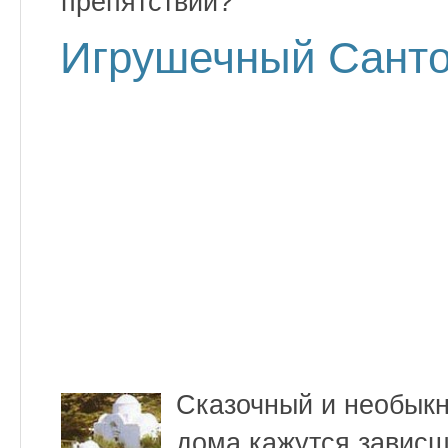
препятствий?
Игрушечный Сант
Сказочный и необыкн
дома кажутся зависш