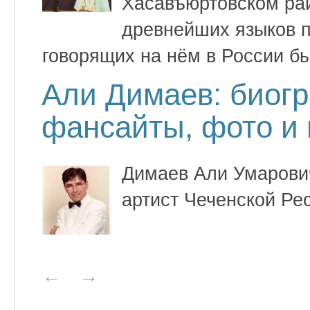
Хасавъюртовском рай
древнейших языков п
говорящих на нём в России бы
Али Димаев: биогр
фансайты, фото и
Димаев Али Умарови
артист Чеченской Ре
←
→