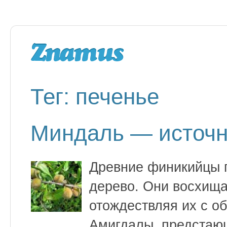
Тег: печенье
Миндаль — источн
Древние финикийцы 
дерево. Они восхища
отождествляя их с о
Амигдалы, предстающ