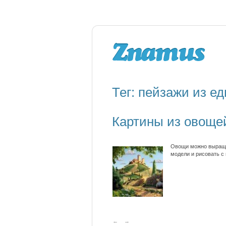
Тег: пейзажи из е
Картины из овощей
Овощи можно выращив
модели и рисовать с
←
→