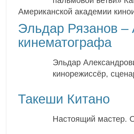
пальмовой ветви» Ка
Американской академии кинои
Эльдар Рязанов – 
кинематографа
Эльдар Александрови
кинорежиссёр, сценар
Такеши Китано
Настоящий мастер. О