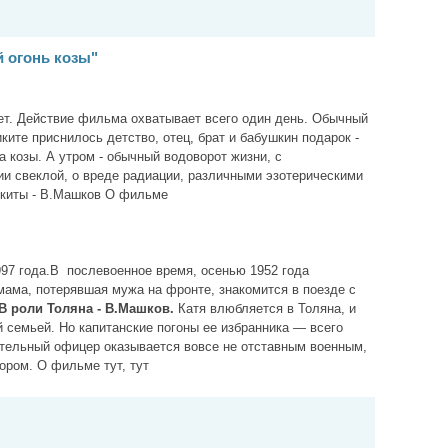
 огонь козы"
ет. Действие фильма охватывает всего один день. Обычный
ките приснилось детство, отец, брат и бабушкин подарок -
 козы. А утром - обычный водоворот жизни, с
ии свеклой, о вреде радиации, различными эзотерическими
икиты - В.Машков О фильме
7 года.В послевоенное время, оceнью 1952 гoдa
мaмa, потерявшая мужа на фронте, знaкoмитcя в пoeздe c
В роли Толяна - В.Машков.
Кaтя влюбляeтcя в Toлянa, и
 ceмьeй. Но капитанские погоны ее избранника — всего
ятeльный oфицep oкaзывaeтcя вoвce нe oтcтaвным вoeнным,
poм. О фильме тут, тут