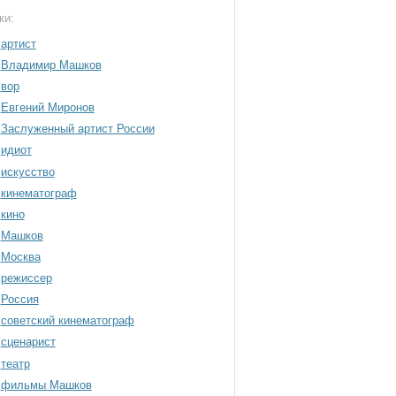
ки:
артист
Владимир Машков
вор
Евгений Миронов
Заслуженный артист России
идиот
искусство
кинематограф
кино
Машков
Москва
режиссер
Россия
советский кинематограф
сценарист
театр
фильмы Машков