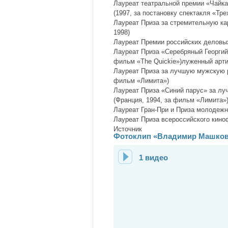
Лауреат театральной премии «Чайк
(1997, за постановку спектакля «Тр
Лауреат Приза за стремительную ка
1998)
Лауреат Премии российских деловых
Лауреат Приза «Серебряный Георги
фильм «The Quickie»)луженный арти
Лауреат Приза за лучшую мужскую р
фильм «Лимита»)
Лауреат Приза «Синий парус» за лу
(Франция, 1994, за фильм «Лимита»
Лауреат Гран-При и Приза молодеж
Лауреат Приза всероссийского кин
Источник
Фотоклип «Владимир Машков 
1 видео