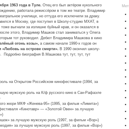
бря 1963 года в Туле.
Отец его был актёром кукольного
Мет
схождению, работала режиссёром в том же театре. Владимир
еатральное училище, но оттуда его исключили за драку.
вился в Москву, где поступил в Школу-студию МХАТ, в
 тоже выгнали за излишне буйный нрав, и он оказался в
после этого, Владимир Машков стал заниматься у Олега
 которым тот руководил. Дебют Владимира Машкова в кино
елёный огонь козы»,
а самом начале 1990-х годов он
и «Любовь на острове смерти».
В 1990 окончил школу-
 Подробно биография В.Машкова тут, тут, тут, тут
оль на Открытом Российском кинофестивале (1994, за
чшую мужскую роль на К/ф русского кино в Сан-Рафаэле
)
ного жюри МКФ «Женева-95» (1995, за фильм «Лимита»)
офестиваля «Кинотавр» — «Золотой Овен» за лучшую
»)
ошок» за лучшую мужскую роль (1997, за фильм «Вор»)
вездия» за лучшую мужскую роль (1997, за фильм «Вор»)