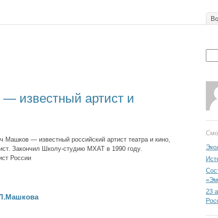
Во
— известный артист и
Смо
 Машков — известный российский артист театра и кино,
Эко
ист. Закончил Школу-студию МХАТ в 1990 году.
ист России
Ист
Сос
«Эм
23 
.Л.Машкова
Рос