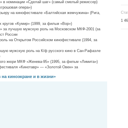
а» в номинации «Сделай шаг» (самый смелый режиссер)
ехгрошовая опера»)
Ста
рьеру на кинофестивале «Балтийская жемчужина» (Рига,
1 4
 кругов «Кумир» (1999, за фильм «Вор»)
й» за лучшую мужскую роль на Московском МКФ-2001 (за
ст России
оль на Открытом Российском кинофестивале (1994, за
чшую мужскую роль на К/ф русского кино в Сан-Рафаэле
)
ного жюри МКФ «Женева-95» (1995, за фильм «Лимита»)
офестиваля «Кинотавр» — «Золотой Овен» за
на киноэкране и в жизни»