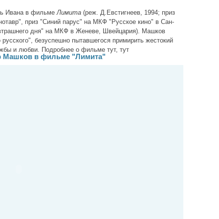
ль Ивана в фильме
Лимита
(реж. Д.Евстигнеев, 1994; приз
тавр", приз "Синий парус" на МКФ "Русское кино" в Сан-
втрашнего дня" на МКФ в Женеве, Швейцария). Машков
о русского", безуспешно пытавшегося примирить жестокий
жбы и любви. Подробнее о фильме тут, тут
 Машков в фильме "Лимита"