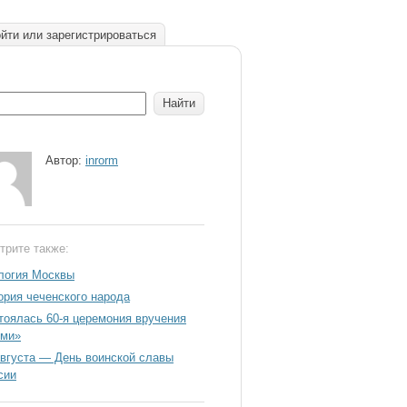
йти или зарегистрироваться
Автор:
inrorm
трите также:
логия Москвы
ория чеченского народа
тоялась 60-я церемония вручения
ми»
августа — День воинской славы
сии