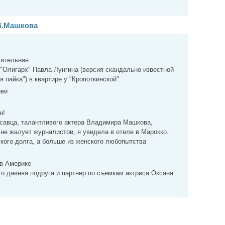
 В.Машкова
тительная
"Олигарх" Павла Лунгина (версия скандально известной
 пайка") в квартире у "Кропоткинской".
ови
н!
асавца, талантливого актера Владимира Машкова,
 не жалует журналистов, я увидела в отеле в Марокко.
кого долга, а больше из женского любопытства
в Америке
го давняя подруга и партнер по съемкам актриса Оксана