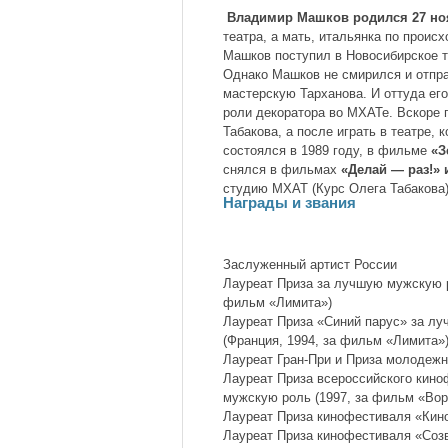
Владимир Машков родился 27 ноя
театра, а мать, итальянка по прои
Машков поступил в Новосибирское т
Однако Машков не смирился и отпра
мастерскую Тарханова. И оттуда его
роли декоратора во МХАТе. Вскоре 
Табакова, а после играть в театре,
состоялся в 1989 году, в фильме
«З
снялся в фильмах
«Делай — раз!» 
студию МХАТ (Курс Олега Табакова).
Награды и звания
Заслуженный артист России
Лауреат Приза за лучшую мужскую р
фильм «Лимита»)
Лауреат Приза «Синий парус» за лу
(Франция, 1994, за фильм «Лимита»
Лауреат Гран-При и Приза молодеж
Лауреат Приза всероссийского кин
мужскую роль (1997, за фильм «Вор
Лауреат Приза кинофестиваля «Кин
Лауреат Приза кинофестиваля «Соз