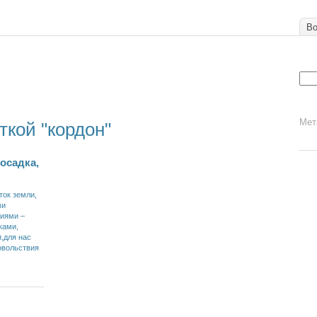
Во
Мет
ткой "кордон"
осадка,
ток земли,
ми
иями –
ками,
,для нас
овольствия