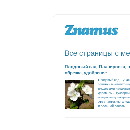
Все страницы с ме
Плодовый сад. Планировка, п
обрезка, удобрение
Плодовый сад – учас
занятый многолетни
плодовыми насажден
деревьями, кустарни
ягодными культурами
это участок уюта, уд
и большой работы.