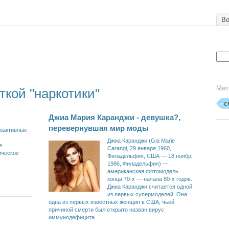
Во
Мет
ткой "наркотики"
с
Джиа Мария Каранджи - девушка?,
перевернувшая мир моды
хоактивные
Джиа Каранджи (Gia Marie
е
Carangi, 29 января 1960,
ическое
Филадельфия, США — 18 ноября
1986, Филадельфия) —
американская фотомодель
конца 70-х — начала 80-х годов.
Джиа Каранджи считается одной
из первых супермоделей. Она
одна из первых известных женщин в США, чьей
причиной смерти был открыто назван вирус
иммунодефицита.