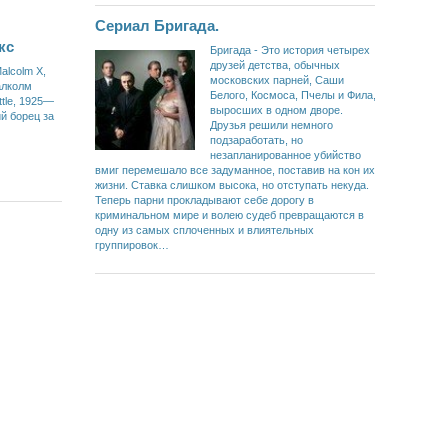
Сериал Бригада.
кс
Бригада - Это история четырех
друзей детства, обычных
alcolm X,
московских парней, Саши
алколм
Белого, Космоса, Пчелы и Фила,
ttle, 1925—
выросших в одном дворе.
й борец за
Друзья решили немного
подзаработать, но
незапланированное убийство
вмиг перемешало все задуманное, поставив на кон их
жизни. Ставка слишком высока, но отступать некуда.
Теперь парни прокладывают себе дорогу в
криминальном мире и волею судеб превращаются в
одну из самых сплоченных и влиятельных
группировок…