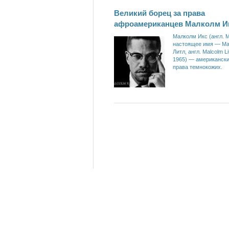
Великий борец за права
афроамериканцев Малколм И
Малколм Икс (англ. M
настоящее имя — М
Литл, англ. Malcolm Li
1965) — американски
права темнокожих.