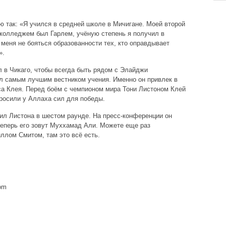
так: «Я учился в средней школе в Мичигане. Моей второй
 колледжем был Гарлем, учёную степень я получил в
еня не бояться образованности тех, кто оправдывает
».
л в Чикаго, чтобы всегда быть рядом с Элайджи
 самым лучшим вестником учения. Именно он привлек в
а Клея. Перед боём с чемпионом мира Тони Листоном Клей
росили у Аллаха сил для победы.
ил Листона в шестом раунде. На пресс-конференции он
теперь его зовут Муххамад Али. Можете еще раз
ллом Смитом, там это всё есть.
com