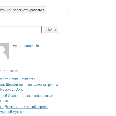
йти или зарегистрироваться
Автор:
camomile
трите также:
аи — Люди с копьями
оль Шерзингер — вокалистка группы
 Pussycat Dolls
дсей Лохан — такая юная и такая
очная
кл Джексон — бывший король
улярной музыки