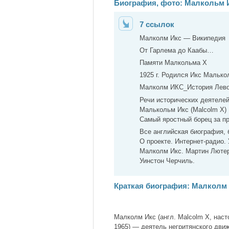
Биография, фото: Малкольм И
7 ссылок
Малколм Икс — Википедия
От Гарлема до Каабы…
Памяти Малкольма X
1925 г. Родился Икс Малько
Малколм ИКС_История Лев
Речи исторических деятеле
Малькольм Икс (Malcolm X)
Самый яростный борец за пр
Все английская биография,
О проекте. Интернет-радио. 
Малколм Икс. Мартин Лютер 
Уинстон Черчиль.
Краткая биография: Малколм
Малколм Икс (англ. Malcolm X, наст
1965) — деятель негритянского дви