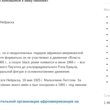
 готовится к нему сегодня»
Мет
Небраска
, но и неоднозначных лидеров африкано-американской
отя формально он не участвовал в движении «Власть
5 г., а лозунг black power появился в июне 1966 г. – все
ного Пауэлла до ультрарадикального Рэпа Брауна,
тральной фигуре и основоположнике движения.
ате Небраска, 19 мая 1925 г. Малколмом Литтлом. За
сменил много имён и был похоронен в 1965 г. под именем
Ста
тельной организации афроамериканцев на
1 4