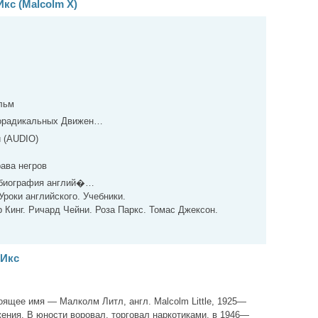
кс (Malcolm X)
льм
орадикальных Движен…
й (AUDIO)
ава негров
 биография англий�…
Уроки английского. Учебники.
Кинг. Ричард Чейни. Роза Паркс. Томас ​Джексон.
 Икс
оящее имя — Малколм Литл, англ. Malcolm Little, 1925—
жения. В юности воровал, торговал наркотиками, в 1946—