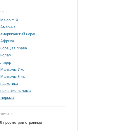
ки:
Malcolm X
Америка
американский борец
Африка
борец за права
ислам
лидер
Малколм Икс
Малколм Литл
наркотики
принятие ислама
тюрьма
тистика:
68 просмотров страницы