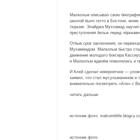
Малкольм описывал свою биографию 
школой было гетто в Бостоне, моим
тюрьме. Элайджа Муххамад научил м
преступления белых перед чёрными
Отбыв срок заключения, он перееха
Мухаммадом. Малкольм быстро стал
движение молодого боксера Кассиус
и Малкольм вдвоём помолились и п
И Клей сделал невероятное — улож
заявил, что стал мусульманином и 
внимательно посмотреть «Али» с Ви
читать дальше
источник фото: malcomlittle.blogcu.
источник фото