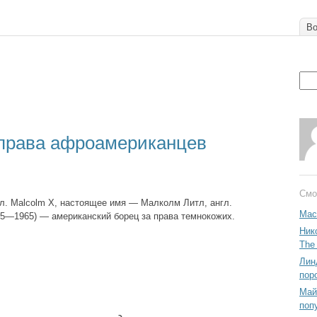
Во
 права афроамериканцев
Смо
л. Malcolm X, настоящее имя — Малколм Литл, англ.
Мас
1925—1965) — американский борец за права темнокожих.
Ник
The
Лин
пор
Май
поп