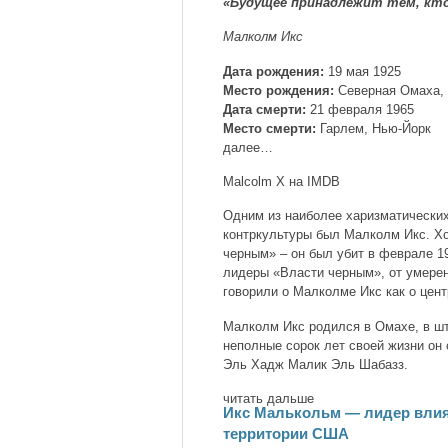
«Будущее принадлежит тем, кто
Малколм Икс
Дата рождения:
19 мая 1925
Место рождения:
Северная Омаха, 
Дата смерти:
21 февраля 1965
Место смерти:
Гарлем, Нью-Йорк
далее…
Malcolm X на IMDB
Одним из наиболее харизматических
контркультуры был Малколм Икс. Х
черным» – он был убит в феврале 196
лидеры «Власти черным», от умерен
говорили о Малколме Икс как о цен
Малколм Икс родился в Омахе, в шт
неполные сорок лет своей жизни он 
Эль Хадж Малик Эль Шабазз.
читать дальше
Икс Малькольм — лидер влия
территории США