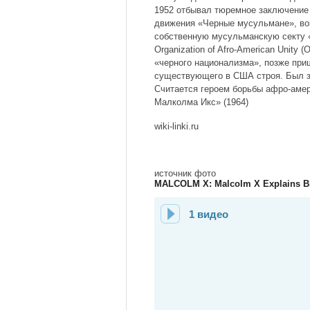
1952 отбывал тюремное заключение 
движения «Черные мусульмане», во
собственную мусульманскую секту «
Organization of Afro-American Unit
«черного национализма», позже при
существующего в США строя. Был з
Считается героем борьбы афро-амер
Малколма Икс» (1964)
wiki-linki.ru
источник фото
MALCOLM X: Malcolm X Explains Bl
1 видео