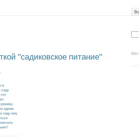
Во
Мет
ткой "садиковское питание"
.
и в
у саду
 что
жет
 режиму.
по одним
ом саду ему
аться
смягчить
ания?