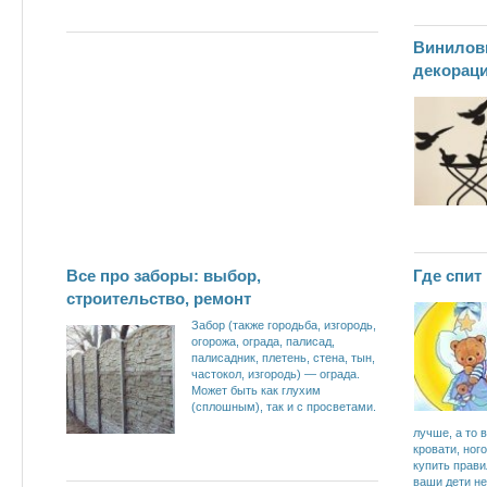
Винилов
декорац
Все про заборы: выбор,
Где спи
строительство, ремонт
Забор (также городьба, изгородь,
огорожа, ограда, палисад,
палисадник, плетень, стена, тын,
частокол, изгородь) — ограда.
Может быть как глухим
(сплошным), так и с просветами.
лучше, а то
кровати, ног
купить прави
ваши дети не