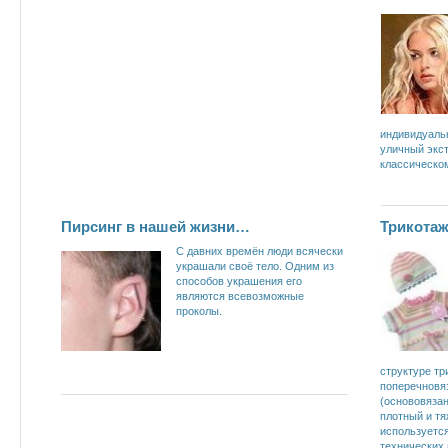
индивидуаль
уличный экст
классическо
Пирсинг в нашей жизни…
Трикотаж
С давних времён люди всячески
украшали своё тело. Одним из
способов украшения его
являются всевозможные
проколы.
структуре тр
поперечновя
(основовязан
плотный и тя
используется
технических 