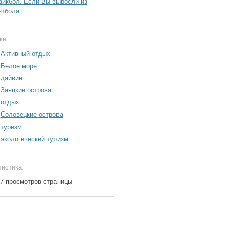
айкбол. Если Вы выросли из
нтбола
ки:
Активный отдых
Белое море
дайвинг
Заяцкие острова
отдых
Соловецкие острова
туризм
экологический туризм
тистика:
37 просмотров страницы