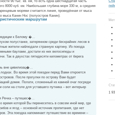
Стр
ности 90 тыс. кв. км, то есть одна шестнадцатая часть
пей
го 8000 куб. км. Наибольшая глубина моря 330 м, а средняя
аренцевым морями считается линия, проведённая от мыса
о мыса Канин Нос (полуостров Канин).
уристическим маршрутам
Мет
спедиции к Белому �…
лухом полустанке, затерянном среди бескрайних лесов в
тные жители наблюдали странную картину. Из поезда
омными баулами, достали из них велосипеды и
чи. Так в двухстах пятидесяти километрах от берега
знь вне цивилизац�…
лодках. Во время этой поездки перед Вами откроется
островов. После прогулки по острову Вам будет
ацкий домик. Полати, сложенный из камней очаг посреди
Ста
 и соли на столе для уставшего путника – вот интерьер
1 9
ая Речка – путешес�…
о время которой Вы перенесетесь в совсем иной мир, где
рибов и ягод – основной источник пропитания, где нет
ров. Эта поездка напоминает путешествие во времени –