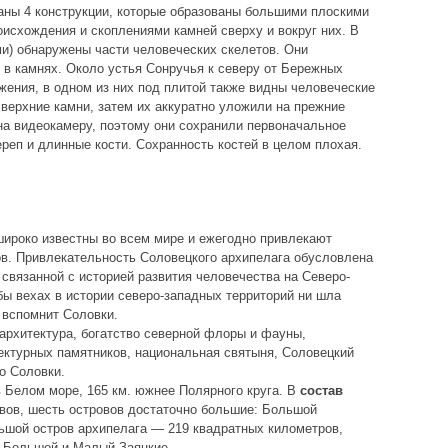
ны 4 конструкции, которые образованы большими плоскими
исхождения и скоплениями камней сверху и вокруг них. В
ми) обнаружены части человеческих скелетов. Они
 в камнях. Около устья Сонручья к северу от Бережных
ения, в одном из них под плитой также видны человеческие
 верхние камни, затем их аккуратно уложили на прежние
на видеокамеру, поэтому они сохранили первоначальное
реп и длинные кости. Сохранность костей в целом плохая.
ироко известны во всем мире и ежегодно привлекают
ов. Привлекательность Соловецкого архипелага обусловлена
 связанной с историей развития человечества на Северо-
бы вехах в истории северо-западных территорий ни шла
 вспомнит Соловки.
архитектура, богатство северной флоры и фауны,
ектурных памятников, национальная святыня, Соловецкий
о Соловки.
 Белом море, 165 км. южнее Полярного круга. В
состав
вов, шесть островов достаточно большие: Большой
ьшой остров архипелага — 219 квадратных километров,
 Большой и Малый Заяцкие.