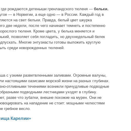
а, где рождаются детеныши гренландского тюленя —
бельки.
угое — в Норвегии, а еще одно — в России. Каждый год в
ляются на свет бельки. Правда, белый цвет шкурка
го две недели, после чего начинает темнеть и постепенно
 взрослого тюленя. Кроме цвета, у белька меняется и
нький, позволяет себя погладить, но двухнедельный белек
одпускать. Многие энтузиасты готовы выложить круглую
быть среди новорожденных тюленей.
аша с узкими разветвленными заливами. Огромные валуны,
али настоящими оазисами морской жизни на разных глубинах.
ивно-отливными течениями возникли причудливые подводные
еобразными подводными лестницами уходят в глубину.
т, разве что зубатки, внешне похожие на мурен. Они не
 провоцировать на нападение не стоит: мощными челюстями
е гребное весло.
лища Карелии»