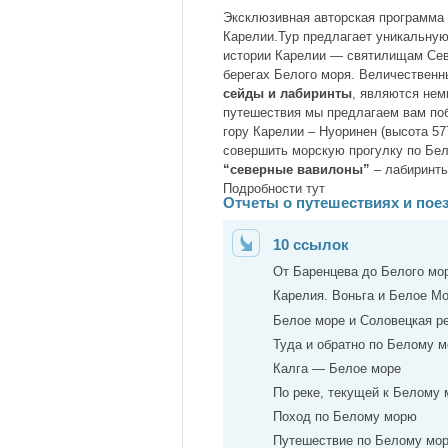
Эксклюзивная авторская программа
Карелии.Тур предлагает уникальную
истории Карелии — святилищам Севе
берегах Белого моря. Величественн
сейды и лабиринты
, являются нем
путешествия мы предлагаем вам поб
гору Карелии – Нуоринен (высота 5
совершить морскую прогулку по Бел
“северные вавилоны”
– лабиринты
Подробности тут
Отчеты о путешествиях и пое
10 ссылок
От Баренцева до Белого мо
Карелия. Воньга и Белое Мо
Белое море и Соловецкая р
Туда и обратно по Белому 
Калга — Белое море
По реке, текущей к Белому
Поход по Белому морю
Путешествие по Белому мо