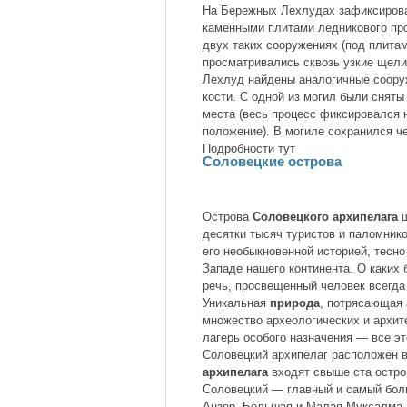
На Бережных Лехлудах зафиксирова
каменными плитами ледникового про
двух таких сооружениях (под плита
просматривались сквозь узкие щели
Лехлуд найдены аналогичные сооруж
кости. С одной из могил были сняты
места (весь процесс фиксировался 
положение). В могиле сохранился че
Подробности тут
Соловецкие острова
Острова
Соловецкого архипелага
ш
десятки тысяч туристов и паломник
его необыкновенной историей, тесно
Западе нашего континента. О каких 
речь, просвещенный человек всегда
Уникальная
природа
, потрясающая 
множество археологических и архит
лагерь особого назначения — все эт
Соловецкий архипелаг расположен в
архипелага
входят свыше ста остро
Соловецкий — главный и самый бол
Анзер, Большая и Малая Муксалма,