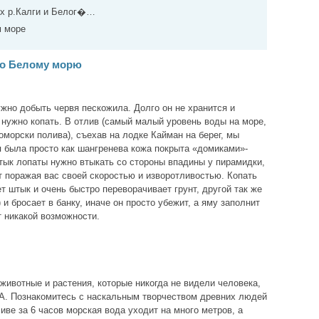
ах р.Калги и Белог�…
м море
по Белому морю
ужно добыть червя пескожила. Долго он не хранится и
 нужно копать. В отлив (самый малый уровень воды на море,
оморски полива), съехав на лодке Кайман на берег, мы
я была просто как шангренева кожа покрыта «домиками»-
ык лопаты нужно втыкать со стороны впадины у пирамидки,
т поражая вас своей скоростью и изворотливостью. Копать
 штык и очень быстро переворачивает грунт, другой так же
и бросает в банку, иначе он просто убежит, а яму заполнит
т никакой возможности.
 животные и растения, которые никогда не видели человека,
А. Познакомитесь с наскальным творчеством древних людей
ливе за 6 часов морская вода уходит на много метров, а