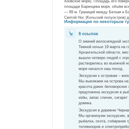
Азовское море). Площадь его поверх
площади Баренцева моря, объём все
— 89 м. Границей между Белым и Б
Святой Нос (Кольский полуостров) д
Информация по некоторым т
6 ссылок
О зимней велосипедной эк
Темной ночью 19 марта на г
Архангельской области, мес
вышли четверо людей с огр
растворились во вьюжной но
моря начался наш поход.
Экскурсии к островам – жи
Мы выезжаем на острова на 
красота диких беломорских 
предложена экскурсия в рыб
избы, запас спичек, сигарет
домика.
Экскурсия в деревню Черн
Мы организуем экскурсию, в
рыбалка, охота, собирание г
телевизоров и электроприбо