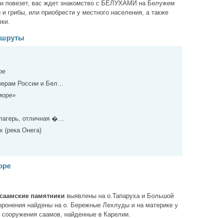
ли повезет, вас ждет знакомство с БЕЛУХАМИ на Белужем
и грибы, или приобрести у местного населения, а также
лки.
ршруты
ре
озерам России и Бел…
море»
 лагерь, отличная �…
 (река Онега)
оре
саамские памятники
выявлены на о.Тапаруха и Большой
хоронения найдены на о. Бережные Лехлуды и на материке у
 сооружения саамов, найденные в Карелии.