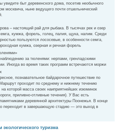
Вы увидите быт деревенского дома, посетив необычного
лом москвича, ныне ведущего почти отшельнический
й.
ова – настоящий рай для рыбака. В тысячах рек и озер
 семга, кумжа, форель, голец, палия, щука, налим. Среди
рностью пользуются лососевые, в особенности семга,
проходная кумжа, озерная и речная форель
юленями»
 наблюдению за тюленями: нерпами, гренладскими
ми. Иногда во время таких программ встречаются моржи
х
ресное, познавательное байдарочное путешествие по
 Маршрут проходит по среднему и нижнему течению
, на которой масса своих наиприятнейших изюминок
ороги, приливно-отливные течения). У Вас есть
памятниками деревянной архитектуры Поонежья. В конце
о переходит в завершающую стадию — это выход в
м экологического туризма