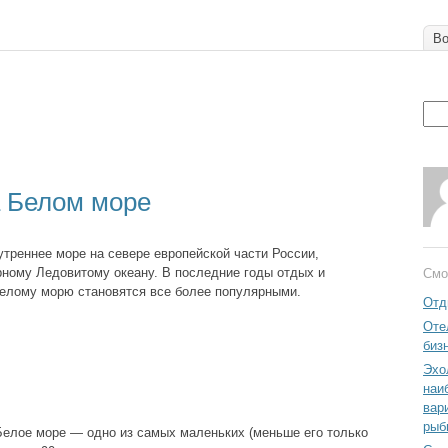
Во
а Белом море
треннее море на севере европейской части России,
рному Ледовитому океану. В последние годы отдых и
Смо
елому морю становятся все более популярными.
Отд
Оте
биз
Эхо
наи
вар
рыб
елое море — одно из самых маленьких (меньше его только