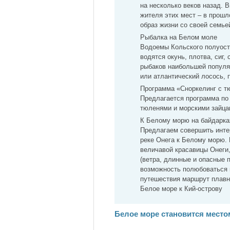
на несколько веков назад. 
жителя этих мест – в прош
образ жизни со своей семье
Рыбалка на Белом моле
Водоемы Кольского полуостр
водятся окунь, плотва, сиг,
рыбаков наибольшей популя
или атлантический лосось, 
Программа «Сноркелинг с т
Предлагается программа по
тюленями и морскими зайца
К Белому морю на байдарка
Предлагаем совершить инте
реке Онега к Белому морю.
величавой красавицы Онеги
(ветра, длинные и опасные п
возможность полюбоваться 
путешествия маршрут плавн
Белое море к Кий-острову
Белое море становится место