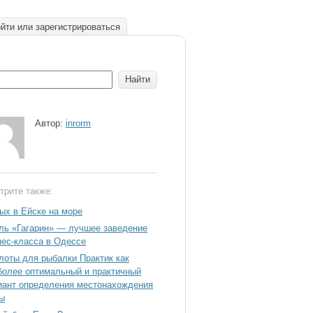
йти или зарегистрироваться
Автор:
inrorm
трите также:
ых в Ейске на море
ль «Гагарин» — лучшее заведение
нес-класса в Одессе
лоты для рыбалки Практик как
более оптимальный и практичный
иант определения местонахождения
ы