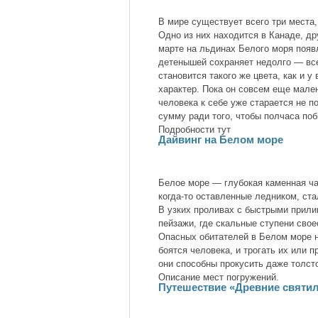
В мире существует всего три мест
Одно из них находится в Канаде, др
марте на льдинах Белого моря появ
детенышей сохраняет недолго — все
становится такого же цвета, как и у
характер. Пока он совсем еще мале
человека к себе уже старается не п
сумму ради того, чтобы полчаса по
Подробности тут
Дайвинг на Белом море
Белое море — глубокая каменная ч
когда-то оставленные ледником, ст
В узких проливах с быстрыми прил
пейзажи, где скальные ступени сво
Опасных обитателей в Белом море не
боятся человека, и трогать их или
они способны прокусить даже толсто
Описание мест погружений.
Путешествие «Древние святи