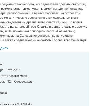
 специалиста-археолога, исследователя древних святилищ
 возможность прикоснуться к самой загадочной странице
ра, расположенным в горных массивах, на островах и
ые мегалитические сооружения этих сакральных мест –
ыми свидетелями древнейшего культа камней. Во время
ывать на культовой горе Кивакка и увидеть самую высокую
77м) в Национальном природном парке «Паанаярви»;
ому морю на Соловецкие острова, где вы увидите
, а также средневековый ансамбль Соловецкого монастыря.
здках
ря
ре. Лето 2007
егата глазами моск…
морю: 32-я Соловецка�…
 морю
рю на яхте «МОРЯНА»