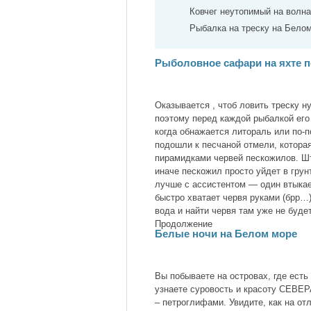
Ковчег неутопимый на волн
Рыбалка на треску на Бело
Рыболовное сафари на яхте 
Оказывается , чтоб ловить треску н
поэтому перед каждой рыбалкой его
когда обнажается литораль или по-п
подошли к песчаной отмели, котора
пирамидками червей пескожилов. Шт
иначе пескожил просто уйдет в грун
лучше с ассистентом — один втыкает
быстро хватает червя руками (брр…) 
вода и найти червя там уже не буде
Продолжение
Белые ночи на Белом море
Вы побываете на островах, где есть
узнаете суровость и красоту СЕВЕР
– петроглифами. Увидите, как на от