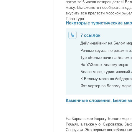
потом за 6 часов возвращается! Ес
мысу. Вы сможете пособирать ягоды 
вкусить все прелести морской рыба
План тура
Некоторые туристические ма
7 ссылок
Дейли-дайвинг на Белом мо
Речные круизы по рекам и 
Тур «Белые ночи на Белом 
На УАЗике к Белому морю
Белое море, туристический
К Белому морю на байдарках
Яхт-чартер по Белому морю
Каменные сложения. Белое м
На Карельском Берегу Белого моря
Робьяк, а также у о. Сыроватка. За
Сонручья. Это первые погребальные